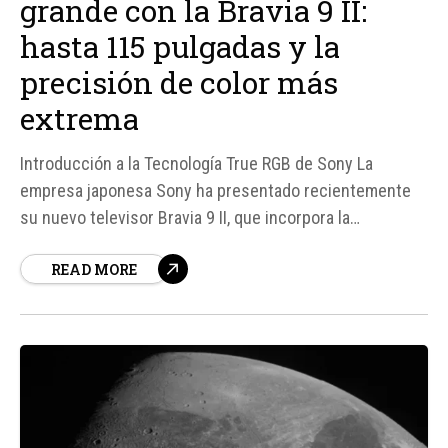
grande con la Bravia 9 II:
hasta 115 pulgadas y la
precisión de color más
extrema
Introducción a la Tecnología True RGB de Sony La
empresa japonesa Sony ha presentado recientemente
su nuevo televisor Bravia 9 II, que incorpora la
tecnología True RGB, una innovadora retroiluminación
READ MORE
RGB controlada LED a LED que promete una precisión de
color sin precedentes. Esta tecnología es el resultado
de más de...