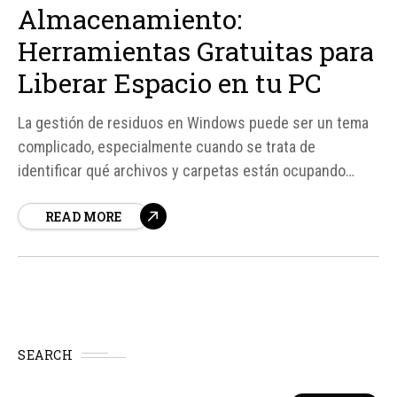
Almacenamiento:
Herramientas Gratuitas para
Liberar Espacio en tu PC
La gestión de residuos en Windows puede ser un tema
complicado, especialmente cuando se trata de
identificar qué archivos y carpetas están ocupando
espacio valioso en tu disco duro. Un programa gratuito
READ MORE
llamado WizTree ha demostrado ser una herramienta
invaluable para descubrir y eliminar los archivos y
carpetas innecesarios que están consumiendo
espacio...
SEARCH