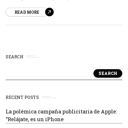
pueblo de El Recuenco, se está llevando a cabo un
READ MORE
experimento único y fascinante. Con el objetivo de
reducir el riesgo de incendios forestales, una...
SEARCH
SEARCH
RECENT POSTS
La polémica campaña publicitaria de Apple:
“Relájate, es un iPhone