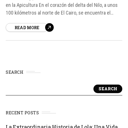
en la Apicultura En el corazón del delta del Nilo, a unos
100 kilómetros al norte de El Cairo, se encuentra el
pueblo de Hesa Shebshir, conocido como la "tierra del
READ MORE
Corán y la miel". Esta pequeña población ha logrado
convertirse en un...
SEARCH
SEARCH
RECENT POSTS
La Extraordinaria Historia de Lola: Una Vida