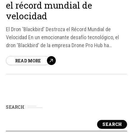
el récord mundial de
velocidad
El Dron 'Blackbird' Destroza el Récord Mundial de
Velocidad En un emocionante desafío tecnológico, el
dron 'Blackbird' de la empresa Drone Pro Hub ha
alcanzado una velocidad impresionante de 730 km/h,
READ MORE
superando el récord actual de velocidad para drones.
Según fuentes, este logro no solo destaca la capacidad
del equipo de...
SEARCH
SEARCH