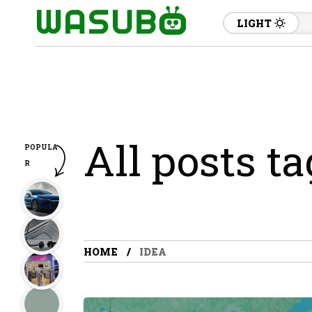
LIGHT
All posts t
POPULA
R
HOME
IDEA