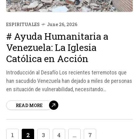
ESPIRITUALES
June 26, 2026
# Ayuda Humanitaria a
Venezuela: La Iglesia
Católica en Acción
Introducción al Desafío Los recientes terremotos que
han sacudido Venezuela han dejado a miles de personas
en situación de vulnerabilidad, necesitando
urgentemente apoyo y asistencia. En respuesta a esta
READ MORE
crisis, la Iglesia Católica ha activado una red de apoyo
para atender a las comunidades afectadas, ofreciendo
diversas formas en que los fieles...
1
2
3
4
...
7