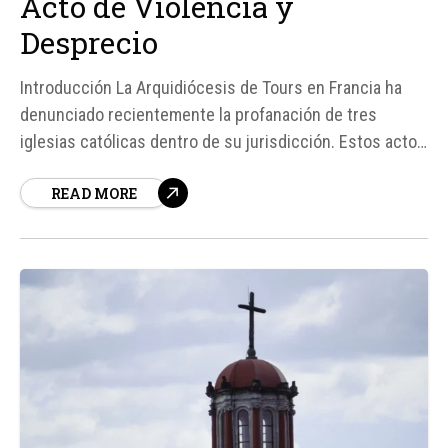
Acto de Violencia y
Desprecio
Introducción La Arquidiócesis de Tours en Francia ha
denunciado recientemente la profanación de tres
iglesias católicas dentro de su jurisdicción. Estos actos
de vandalismo, que incluyeron el saqueo y daño a vasos
READ MORE
sagrados, así como la profanación del Santísimo
Sacramento, han generado una profunda indignación y
preocupación dentro de la...