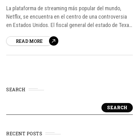
La plataforma de streaming más popular del mundo,
Netflix, se encuentra en el centro de una controversia
en Estados Unidos. El fiscal general del estado de Texas,
Ken Paxton, ha presentado una demanda contra la
READ MORE
empresa, alegando que recopila datos de usuarios
menores de edad sin su consentimiento. Según
fuentes, esta práctica se lleva...
SEARCH
SEARCH
RECENT POSTS