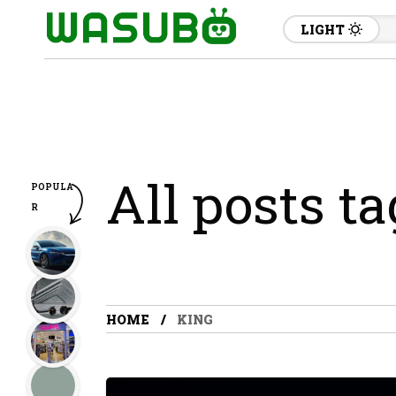
LIGHT
All posts t
POPULA
R
HOME
KING