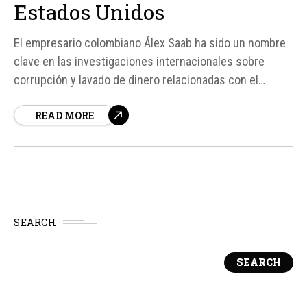
Estados Unidos
El empresario colombiano Álex Saab ha sido un nombre
clave en las investigaciones internacionales sobre
corrupción y lavado de dinero relacionadas con el
régimen de Nicolás Maduro en Venezuela. Según
READ MORE
fuentes, Saab fue considerado una pieza fundamental
en una presunta red de lavado de dinero, corrupción y
triangulación financiera vinculada al gobierno...
SEARCH
SEARCH