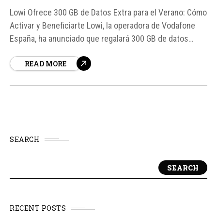
Lowi Ofrece 300 GB de Datos Extra para el Verano: Cómo
Activar y Beneficiarte Lowi, la operadora de Vodafone
España, ha anunciado que regalará 300 GB de datos
extra a sus clientes este verano. Esta promoción estará
READ MORE
disponible desde el 15 de junio hasta el 31 de agosto, y
los clientes podrán disfrutar de estos...
SEARCH
SEARCH
RECENT POSTS