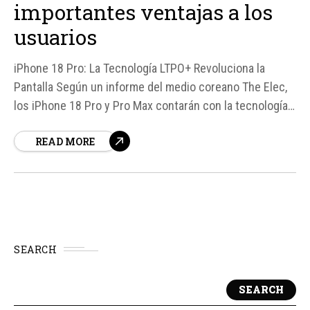
importantes ventajas a los
usuarios
iPhone 18 Pro: La Tecnología LTPO+ Revoluciona la
Pantalla Según un informe del medio coreano The Elec,
los iPhone 18 Pro y Pro Max contarán con la tecnología
LTPO+ para sus paneles OLED. Esta innovación, que
READ MORE
mejora la eficiencia energética y la precisión en la
emisión de luz, se convertirá en uno de...
SEARCH
SEARCH