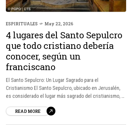
ESPIRITUALES
May 22, 2026
4 lugares del Santo Sepulcro
que todo cristiano debería
conocer, según un
franciscano
El Santo Sepulcro: Un Lugar Sagrado para el
Cristianismo El Santo Sepulcro, ubicado en Jerusalén,
es considerado el lugar más sagrado del cristianismo, ya
que es donde Jesús se levantó victorioso de entre los
READ MORE
muertos. Según Fray Francesco Patton, ex Custodio de
Tierra Santa, este lugar es un testimonio silencioso de
la...