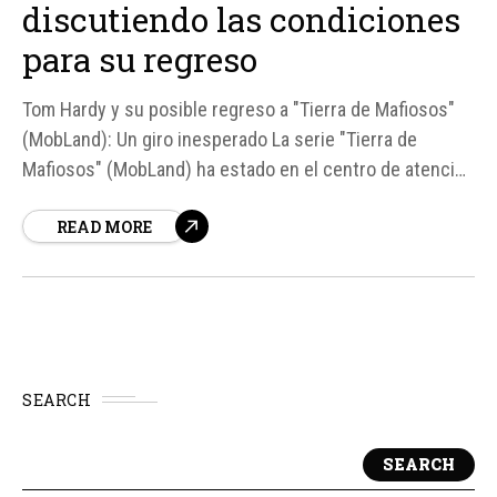
discutiendo las condiciones
para su regreso
Tom Hardy y su posible regreso a "Tierra de Mafiosos"
(MobLand): Un giro inesperado La serie "Tierra de
Mafiosos" (MobLand) ha estado en el centro de atención
en las últimas semanas debido a rumores sobre la salida
READ MORE
de Tom Hardy del elenco. Sin embargo, según fuentes
cercanas a la producción, el actor no fue...
SEARCH
SEARCH