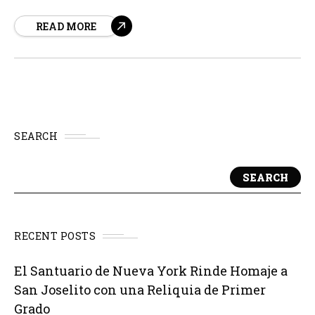
Acompañamiento y Prevención de las Adicciones
READ MORE
(PLAPA). Este evento virtual contará con la participación
de un panel de expertos, incluyendo a la Dra.
SEARCH
SEARCH
RECENT POSTS
El Santuario de Nueva York Rinde Homaje a
San Joselito con una Reliquia de Primer
Grado