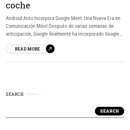
coche
Android Auto Incorpora Google Meet: Una Nueva Era en
Comunicación Móvil Después de varias semanas de
anticipación, Google finalmente ha incorporado Google
Meet a Android Auto, permitiendo a los usuarios unirse a
READ MORE
reuniones y realizar llamadas de voz mientras conducen.
Según fuentes, esta función se estrenó con la
publicación de la...
SEARCH
SEARCH