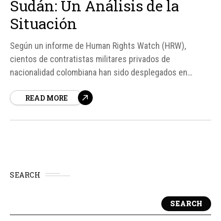
Sudán: Un Análisis de la
Situación
Según un informe de Human Rights Watch (HRW),
cientos de contratistas militares privados de
nacionalidad colombiana han sido desplegados en
Sudán para combatir junto a las Fuerzas de Apoyo
READ MORE
Rápido (RSF), un grupo paramilitar enfrentado a las
Fuerzas Armadas Sudanesas (SAF) y acusado de
cometer crímenes de guerra y atrocidades
generalizadas.
SEARCH
SEARCH