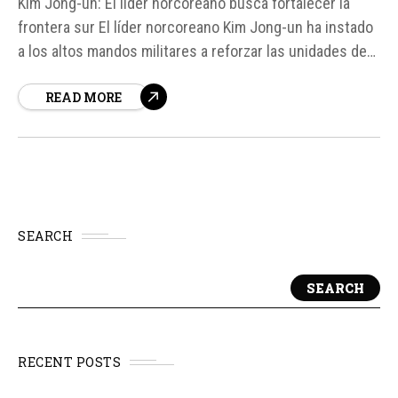
Kim Jong-un: El líder norcoreano busca fortalecer la
frontera sur El líder norcoreano Kim Jong-un ha instado
a los altos mandos militares a reforzar las unidades de
primera línea y convertir la frontera sur en una "fortaleza
READ MORE
inexpugnable", según informó la prensa estatal
norcoreana. Esta instrucción se produjo en una
reunión...
SEARCH
SEARCH
RECENT POSTS