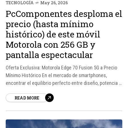
TECNOLOGÍA
May 26, 2026
PcComponentes desploma el
precio (hasta mínimo
histórico) de este móvil
Motorola con 256 GB y
pantalla espectacular
Oferta Exclusiva: Motorola Edge 70 Fusion 5G a Precio
Mínimo Histórico En el mercado de smartphones,
encontrar el equilibrio perfecto entre diseño, potencia y
precio es un desafío constante. Sin embargo, Motorola
READ MORE
ha demostrado una vez más su capacidad para ofrecer
dispositivos que cumplen con estos requisitos.