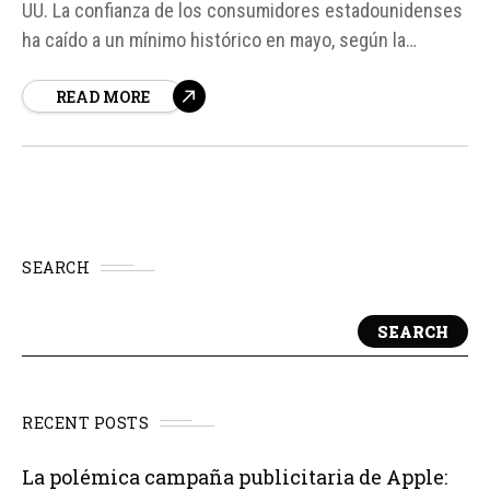
UU. La confianza de los consumidores estadounidenses
ha caído a un mínimo histórico en mayo, según la
estimación final publicada por la Universidad de
READ MORE
Míchigan. El indicador se ubicó en 44,8 puntos, por
debajo del mínimo histórico registrado...
SEARCH
SEARCH
RECENT POSTS
La polémica campaña publicitaria de Apple: