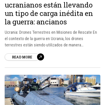
ucranianos están llevando
un tipo de carga inédita en
la guerra: ancianos
Ucrania: Drones Terrestres en Misiones de Rescate En
el contexto de la guerra en Ucrania, los drones
terrestres están siendo utilizados de manera
innovadora para evacuar a personas mayores atrapadas
READ MORE
en zonas de conflicto. Según fuentes, estos vehículos
no tripulados, originalmente diseñados para transportar
armas o suministros, ahora están siendo empleados
para rescatar a...