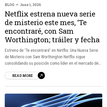
BLOG
June 1, 2026
Netflix estrena nueva serie
de misterio este mes, ‘Te
encontraré, con Sam
Worthington; tráiler y fecha
Estreno de 'Te encontraré' en Netflix: Una Nueva Serie
de Misterio con Sam Worthington Netflix sigue
consolidando su posición como líder en el mercado de
series de misterio y thriller, y su última apuesta es 'Te
READ MORE
encontraré', una serie de ocho episodios basada en la
novela homónima de Harlan Coben.