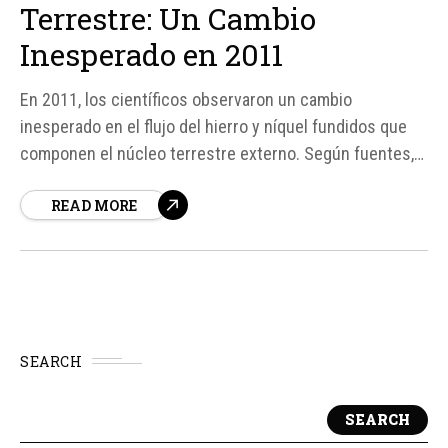
Terrestre: Un Cambio
Inesperado en 2011
En 2011, los científicos observaron un cambio
inesperado en el flujo del hierro y níquel fundidos que
componen el núcleo terrestre externo. Según fuentes,
este cambio se caracterizó por un desplazamiento hacia
READ MORE
el este, contrario al movimiento normal hacia el oeste.
Este fenómeno ha sido objeto de estudio durante 27
años, desde...
SEARCH
SEARCH