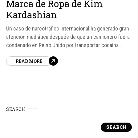
Marca de Ropa de Kim
Kardashian
Un caso de narcotráfico internacional ha generado gran
atención mediática después de que un camionero fuera
condenado en Reino Unido por transportar cocaína
oculta dentro de un cargamento de prendas de la marca
READ MORE
Skims, propiedad de la celebridad Kim Kardashian. Según
fuentes, el camionero, identificado como Jakub Jan
Konkel, un...
SEARCH
SEARCH