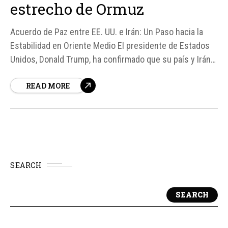
estrecho de Ormuz
Acuerdo de Paz entre EE. UU. e Irán: Un Paso hacia la
Estabilidad en Oriente Medio El presidente de Estados
Unidos, Donald Trump, ha confirmado que su país y Irán
están negociando un acuerdo de paz que incluiría la
READ MORE
reapertura del estrecho de Ormuz, una de las rutas
marítimas más importantes para el comercio mundial
de...
SEARCH
SEARCH