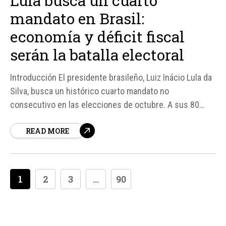
Lula busca un cuarto
mandato en Brasil:
economía y déficit fiscal
serán la batalla electoral
Introducción El presidente brasileño, Luiz Inácio Lula da
Silva, busca un histórico cuarto mandato no
consecutivo en las elecciones de octubre. A sus 80
años, Lula volverá a competir por la Presidencia con la
READ MORE
mayoría de las encuestas ubicándolo como favorito. La
campaña se centrará en la defensa de...
1
2
3
...
90