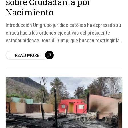
sobre Ciudadanía por
Nacimiento
Introducción Un grupo jurídico católico ha expresado su
crítica hacia las órdenes ejecutivas del presidente
estadounidense Donald Trump, que buscan restringir la
ciudadanía por nacimiento en Estados Unidos. Según
READ MORE
fuentes, estas órdenes ejecutivas instruyen al gobierno
a impedir que visitantes extranjeros entren en el país
con visas de corta duración...