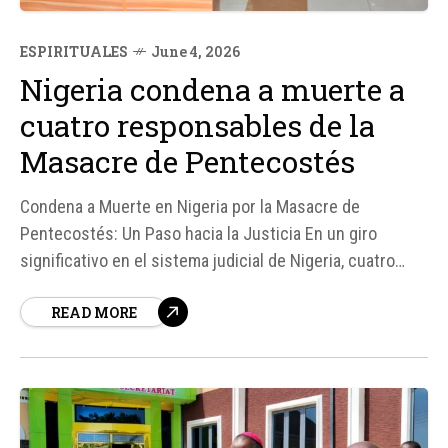
ESPIRITUALES
June 4, 2026
Nigeria condena a muerte a
cuatro responsables de la
Masacre de Pentecostés
Condena a Muerte en Nigeria por la Masacre de
Pentecostés: Un Paso hacia la Justicia En un giro
significativo en el sistema judicial de Nigeria, cuatro
hombres han sido condenados a muerte por su
READ MORE
participación en la Masacre de Pentecostés, un trágico
evento que ocurrió el 5 de junio de 2022 en la parroquia
San Francisco...