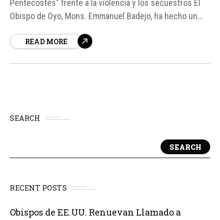
Pentecostés" frente a la violencia y los secuestros El
Obispo de Oyo, Mons. Emmanuel Badejo, ha hecho un
llamado a los cristianos a invocar al Espíritu Santo
READ MORE
frente a la violencia, los secuestros y el odio que
afectan a Nigeria, y pidió rechazar lo que describió...
SEARCH
SEARCH
RECENT POSTS
Obispos de EE.UU. Renuevan Llamado a