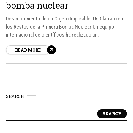
bomba nuclear
Descubrimiento de un Objeto Imposible: Un Clatrato en
los Restos de la Primera Bomba Nuclear Un equipo
internacional de científicos ha realizado un
descubrimiento sin precedentes en los restos de la
READ MORE
prueba Trinity, la primera detonación nuclear de la
historia ocurrida en 1945. Según fuentes, el hallazgo de
una estructura cristalina inédita, conocida como...
SEARCH
SEARCH