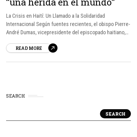
“una herida en el mundo”
La Crisis en Haití: Un Llamado a la Solidaridad
Internacional Según fuentes recientes, el obispo Pierre-
André Dumas, vicepresidente del episcopado haitiano,
ha lanzado un llamado urgente a la comunidad
READ MORE
internacional para que no olvide a Haití, un país que ha
sufrido durante años debido a la violencia y la
inestabilidad.
SEARCH
SEARCH