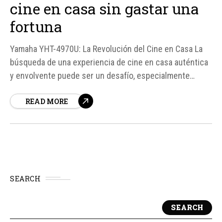
cine en casa sin gastar una
fortuna
Yamaha YHT-4970U: La Revolución del Cine en Casa La
búsqueda de una experiencia de cine en casa auténtica
y envolvente puede ser un desafío, especialmente
cuando se considera la comodidad y el presupuesto.
READ MORE
Yamaha, un líder en la industria del sonido, ha lanzado el
YHT-4970U, un sistema de cine en...
SEARCH
SEARCH