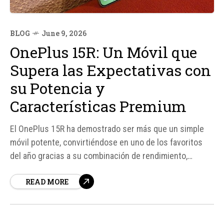
BLOG
June 9, 2026
OnePlus 15R: Un Móvil que
Supera las Expectativas con
su Potencia y
Características Premium
El OnePlus 15R ha demostrado ser más que un simple
móvil potente, convirtiéndose en uno de los favoritos
del año gracias a su combinación de rendimiento,
pantalla de alta calidad, autonomía y software bien
READ MORE
optimizado. Según fuentes, este teléfono ha
impresionado con su procesador Snapdragon 8 Gen 5,
que...