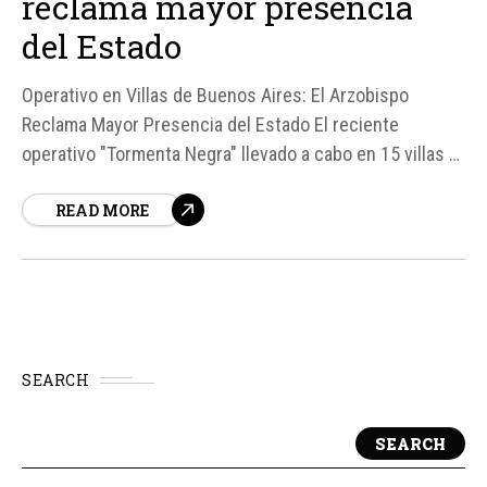
reclama mayor presencia
del Estado
Operativo en Villas de Buenos Aires: El Arzobispo
Reclama Mayor Presencia del Estado El reciente
operativo "Tormenta Negra" llevado a cabo en 15 villas y
barrios pobres de Buenos Aires, con la participación de
READ MORE
1. 500 efectivos policiales, ha generado un saldo de 27
detenidos. Sin embargo, el Arzobispo de Buenos Aires,
Mons.
SEARCH
SEARCH