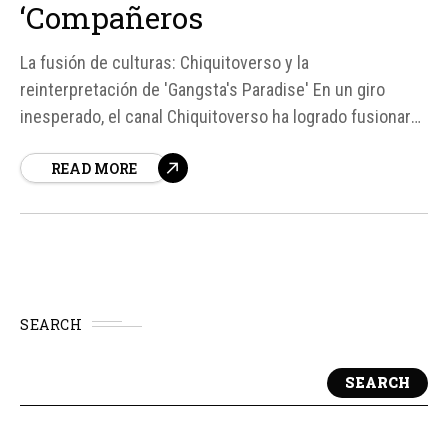
‘Compañeros
La fusión de culturas: Chiquitoverso y la
reinterpretación de 'Gangsta's Paradise' En un giro
inesperado, el canal Chiquitoverso ha logrado fusionar
dos iconos de la cultura española: Chiquito de la Calzada
READ MORE
y la serie de televisión 'Compañeros'. El resultado es
'Fistro's Paradise', una reinterpretación del clásico
'Gangsta's Paradise' de Coolio,...
SEARCH
SEARCH