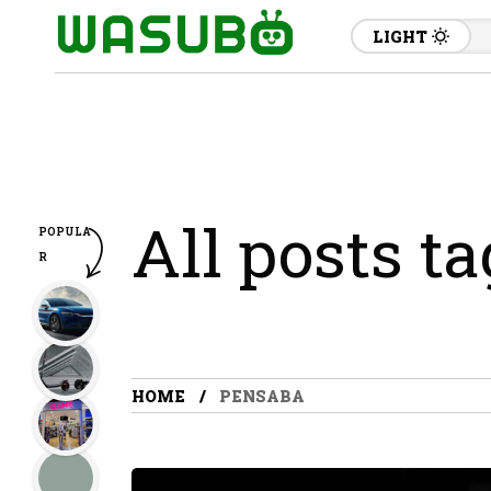
LIGHT
All posts t
POPULA
R
HOME
PENSABA