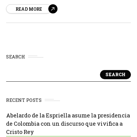
vecinos y residentes en zonas donde se construyen.
READ MORE
Además de las razones conocidas, como el consumo de
energía y el impacto ambiental, ahora se suma la
preocupación por...
SEARCH
SEARCH
RECENT POSTS
Abelardo de la Espriella asume la presidencia
de Colombia con un discurso que vivifica a
Cristo Rey