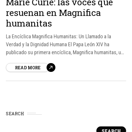
Marie Curie: las voces que
resuenan en Magnifica
humanitas
La Encíclica Magnifica Humanitas: Un Llamado a la
Verdad y la Dignidad Humana El Papa León XIV ha
publicado su primera encíclica, Magnifica humanitas, un
documento magisterial que aborda la importancia de la
READ MORE
verdad y la dignidad humana en un contexto en el que la
pregunta sobre lo que es verdadero parece perder
interés...
SEARCH
SEARCH