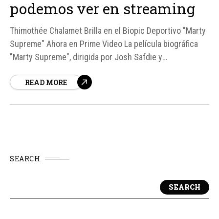
podemos ver en streaming
Thimothée Chalamet Brilla en el Biopic Deportivo "Marty
Supreme" Ahora en Prime Video La película biográfica
"Marty Supreme", dirigida por Josh Safdie y
protagonizada por Thimothée Chalamet, ha demostrado
READ MORE
ser un éxito tanto en taquilla como en streaming. A
pesar de no alcanzar los números de taquilla de otros
biopics como...
SEARCH
SEARCH