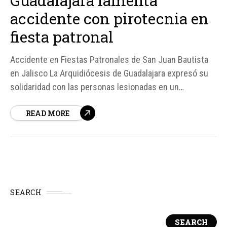
Guadalajara lamenta
accidente con pirotecnia en
fiesta patronal
Accidente en Fiestas Patronales de San Juan Bautista
en Jalisco La Arquidiócesis de Guadalajara expresó su
solidaridad con las personas lesionadas en un
accidente causado por una explosión de pirotecnia
READ MORE
durante las fiestas patronales en honor a San Juan
Bautista, celebradas en el estado mexicano de Jalisco.
Según fuentes, el incidente ocurrió en...
SEARCH
SEARCH