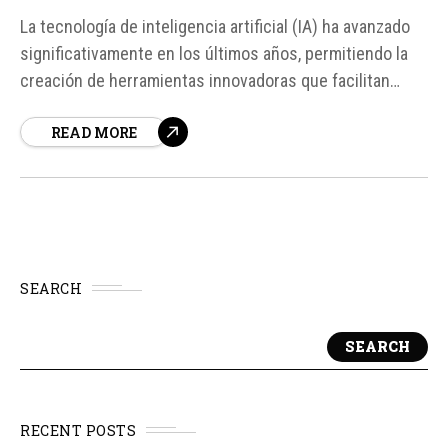
La tecnología de inteligencia artificial (IA) ha avanzado
significativamente en los últimos años, permitiendo la
creación de herramientas innovadoras que facilitan
nuestra vida diaria. Una de estas herramientas es
READ MORE
NotebookLM, desarrollada por Google, que permite
convertir documentos PDF en resúmenes de audio,
similares a pequeños podcasts, utilizando voces
generadas por IA...
SEARCH
SEARCH
RECENT POSTS