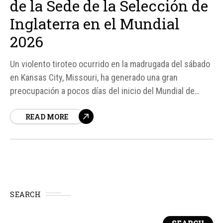
de la Sede de la Selección de
Inglaterra en el Mundial
2026
Un violento tiroteo ocurrido en la madrugada del sábado
en Kansas City, Missouri, ha generado una gran
preocupación a pocos días del inicio del Mundial de
Fútbol 2026. Según fuentes, nueve personas resultaron
READ MORE
heridas por impactos de bala en la cuadra 7900 de
Troost Avenue, a escasos kilómetros del campamento
base de...
SEARCH