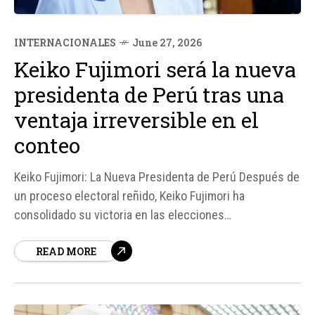
INTERNACIONALES
June 27, 2026
Keiko Fujimori será la nueva
presidenta de Perú tras una
ventaja irreversible en el
conteo
Keiko Fujimori: La Nueva Presidenta de Perú Después de
un proceso electoral reñido, Keiko Fujimori ha
consolidado su victoria en las elecciones
presidenciales de Perú, convirtiéndose en la primera
READ MORE
mujer elegida mediante voto popular para ocupar la
Presidencia del país. Con una ventaja de 48. 626 votos
sobre su contendiente, Roberto Sánchez,...