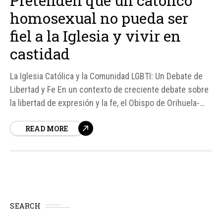
Pretenden que un católico
homosexual no pueda ser
fiel a la Iglesia y vivir en
castidad
La Iglesia Católica y la Comunidad LGBTI: Un Debate de
Libertad y Fe En un contexto de creciente debate sobre
la libertad de expresión y la fe, el Obispo de Orihuela-
Alicante, Mons. José Ignacio Munilla, ha denunciado lo
READ MORE
que considera una "persecución" contra los católicos
con inclinaciones homosexuales que buscan vivir en
castidad...
SEARCH