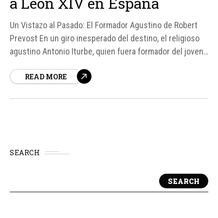
a León XIV en España
Un Vistazo al Pasado: El Formador Agustino de Robert
Prevost En un giro inesperado del destino, el religioso
agustino Antonio Iturbe, quien fuera formador del joven
Robert Prevost en Roma, comparte sus recuerdos y
READ MORE
reflexiones sobre el futuro Pontífice. Hace 45 años,
Iturbe y Prevost coincidieron en la ciudad eterna, donde
Prevost estudiaba en...
SEARCH
SEARCH