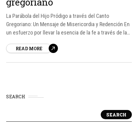
gregoriano
La Parábola del Hijo Pródigo a través del Canto
Gregoriano: Un Mensaje de Misericordia y Redención En
un esfuerzo por llevar la esencia de la fe a través de la
música, el coro Harpa Dei, conformado por los hermanos
READ MORE
Gerstner, ha lanzado un canto gregoriano en latín que
narra la parábola del Hijo Pródigo...
SEARCH
SEARCH