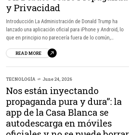
y Privacidad
Introducción La Administración de Donald Trump ha
lanzado una aplicación oficial para iPhone y Android, lo
que en principio no parecería fuera de lo común,
considerando que muchos gobiernos tienen
READ MORE
aplicaciones públicas para difundir información
institucional. Sin embargo, esta aplicación ha generado
controversia debido a su contenido y...
TECNOLOGÍA
June 24, 2026
Nos están inyectando
propaganda pura y dura”: la
app de la Casa Blanca se
autodescarga en móviles
oficiales y no se puede borrar