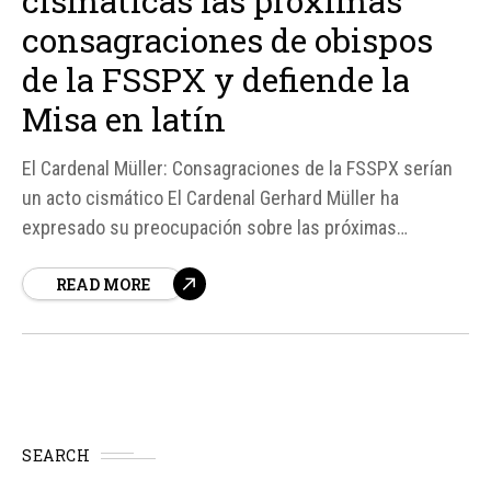
cismáticas las próximas
consagraciones de obispos
de la FSSPX y defiende la
Misa en latín
El Cardenal Müller: Consagraciones de la FSSPX serían
un acto cismático El Cardenal Gerhard Müller ha
expresado su preocupación sobre las próximas
consagraciones de obispos por parte de la Fraternidad
READ MORE
San Pío X (FSSPX) sin el mandato papal, calificándolas
de "acto cismático".
SEARCH