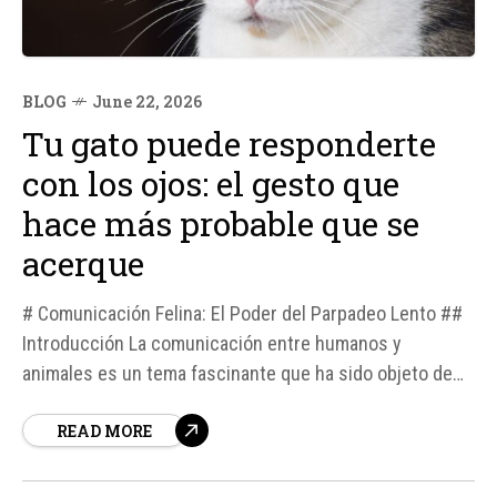
BLOG
June 22, 2026
Tu gato puede responderte
con los ojos: el gesto que
hace más probable que se
acerque
# Comunicación Felina: El Poder del Parpadeo Lento ##
Introducción La comunicación entre humanos y
animales es un tema fascinante que ha sido objeto de
estudio durante mucho tiempo. Recientemente, una
READ MORE
investigación publicada en Scientific Reports ha
descubierto que los gatos pueden responder a un gesto
específico realizado por los humanos, lo que abre...