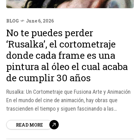
BLOG
June 6, 2026
No te puedes perder
‘Rusalka’, el cortometraje
donde cada frame es una
pintura al óleo el cual acaba
de cumplir 30 años
Rusalka: Un Cortometraje que Fusiona Arte y Animación
En el mundo del cine de animación, hay obras que
trascienden el tiempo y siguen fascinando a las
audiencias con su originalidad y técnica. Rusalka, un
READ MORE
cortometraje de apenas diez minutos dirigido por
Aleksandr Petrov, es uno de esos ejemplos.