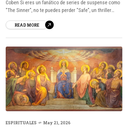
Coben Si eres un fanático de series de suspense como
"The Sinner", no te puedes perder "Safe", un thriller
dramático creado por el renombrado escritor Harlan
READ MORE
Coben. Esta miniserie británica, protagonizada por
Michael C. Hall, Amanda Abbington y Hannah Arterton,
sigue la historia...
ESPIRITUALES
May 21, 2026