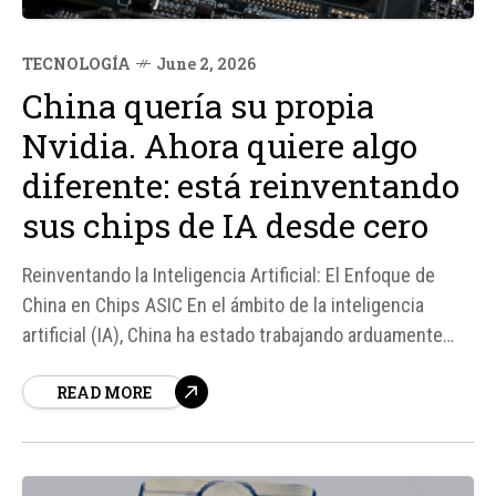
TECNOLOGÍA
June 2, 2026
China quería su propia
Nvidia. Ahora quiere algo
diferente: está reinventando
sus chips de IA desde cero
Reinventando la Inteligencia Artificial: El Enfoque de
China en Chips ASIC En el ámbito de la inteligencia
artificial (IA), China ha estado trabajando arduamente
para desarrollar su propia tecnología y reducir su
READ MORE
dependencia de empresas extranjeras como Nvidia. Una
de las compañías clave en este esfuerzo es Cambricon
Technologies, especializada en el diseño de...