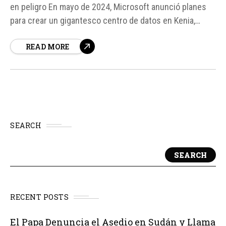
en peligro En mayo de 2024, Microsoft anunció planes
para crear un gigantesco centro de datos en Kenia,
impulsado por energía geotérmica. Sin embargo, el
READ MORE
proyecto ha enfrentado obstáculos significativos,
incluyendo la escasez de energía y desacuerdos
financieros.
SEARCH
SEARCH
RECENT POSTS
El Papa Denuncia el Asedio en Sudán y Llama