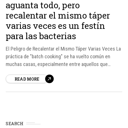
aguanta todo, pero
recalentar el mismo táper
varias veces es un festín
para las bacterias
El Peligro de Recalentar el Mismo Táper Varias Veces La
práctica de "batch cooking" se ha vuelto común en
muchas casas, especialmente entre aquellos que
trabajan a diario y cocinan el fin de semana para el resto
READ MORE
de la semana. Sin embargo, recalentar el mismo táper
varias veces puede ser un festín...
SEARCH