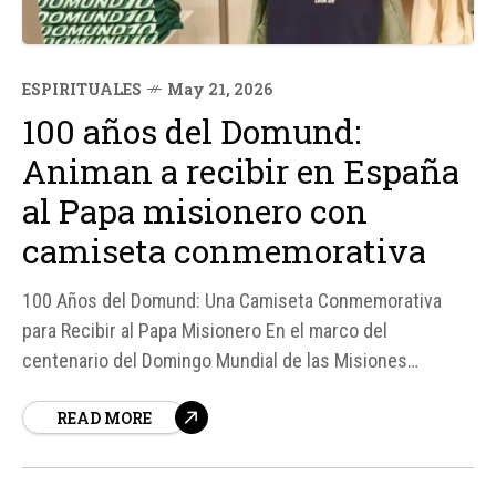
ESPIRITUALES
May 21, 2026
100 años del Domund:
Animan a recibir en España
al Papa misionero con
camiseta conmemorativa
100 Años del Domund: Una Camiseta Conmemorativa
para Recibir al Papa Misionero En el marco del
centenario del Domingo Mundial de las Misiones
(Domund), las Obras Misionales Pontificias en España
READ MORE
han lanzado una camiseta conmemorativa para recibir al
Papa León XIV, quien fue misionero en Perú. Esta
iniciativa busca no solo celebrar este...